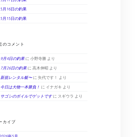
5月16日の釣果
5月15日の釣果
近のコメント
9月4日の釣果
に
小野寺勝
より
7月26日の釣果
に
高木伸昭
より
新規レンタル艇〜
に
矢代です！
より
今日は大物一本勝負！
に
イナガキ
より
サゴシのボイルでゲットです
に
スギウラ
より
ーカイブ
2026年5月