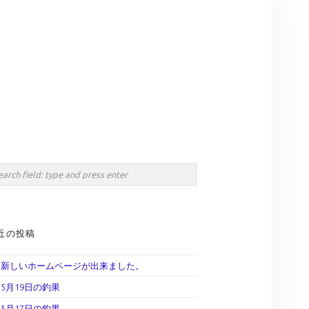
Search
IDEBAR
rch
近の投稿
新しいホームページが出来ました。
5月19日の釣果
5月17日の釣果