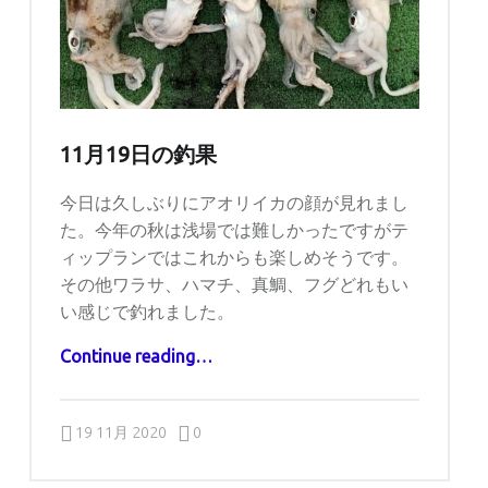
11月19日の釣果
今日は久しぶりにアオリイカの顔が見れまし
た。今年の秋は浅場では難しかったですがテ
ィップランではこれからも楽しめそうです。
その他ワラサ、ハマチ、真鯛、フグどれもい
い感じで釣れました。
“11月19日の釣果”
Continue reading
…
Comments:
Posted on:
Written by:
Comments:
captains
19 11月 2020
0