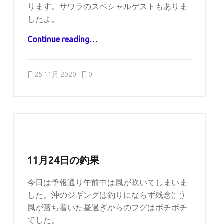
ります。サワラのスペシャルゲストもありま
したよ。
“11月25日の釣果”
Continue reading
…
Comments:
Posted on:
Written by:
Comments:
captains
25 11月 2020
0
11月24日の釣果
今日は予報通り午前中は風が吹いてしまいま
した。沖のジギングは釣りにならず残念(;_;)
風が落ち着いた昼過ぎからのフグはボチボチ
でした。