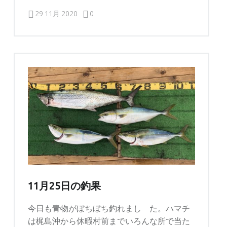
Comments:
Posted on:
Written by:
Comments:
captains
29 11月 2020
0
11月25日の釣果
今日も青物がぼちぼち釣れまし た。ハマチ
は梶島沖から休暇村前までいろんな所で当た