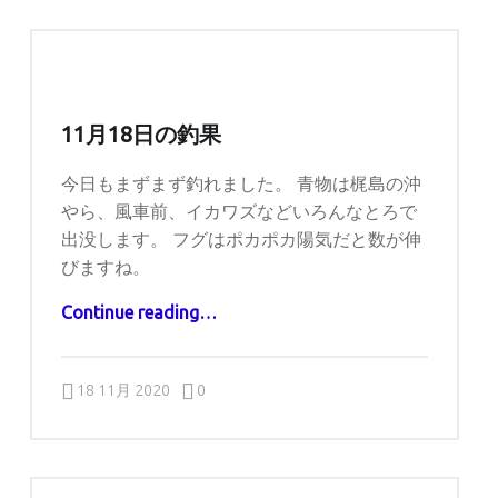
11月18日の釣果
今日もまずまず釣れました。 青物は梶島の沖
やら、風車前、イカワズなどいろんなとろで
出没します。 フグはポカポカ陽気だと数が伸
びますね。
“11月18日の釣果”
Continue reading
…
Comments:
Posted on:
Written by:
Comments:
captains
18 11月 2020
0