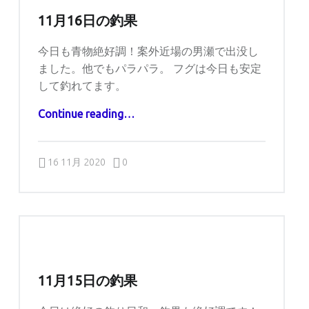
11月16日の釣果
今日も青物絶好調！案外近場の男瀬で出没し
ました。他でもパラパラ。 フグは今日も安定
して釣れてます。
“11月16日の釣果”
Continue reading
…
Comments:
Posted on:
Written by:
Comments:
captains
16 11月 2020
0
11月15日の釣果