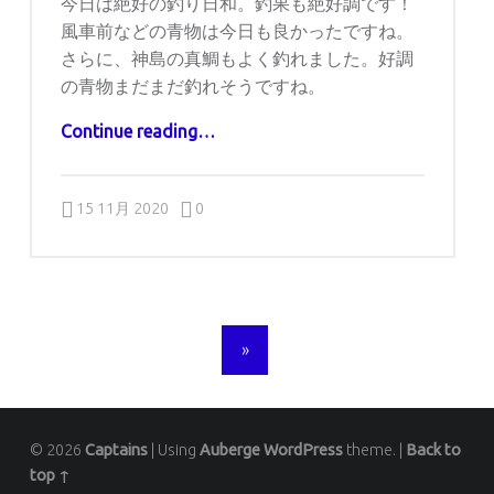
今日は絶好の釣り日和。釣果も絶好調です！
風車前などの青物は今日も良かったですね。
さらに、神島の真鯛もよく釣れました。好調
の青物まだまだ釣れそうですね。
“11月15日の釣果”
Continue reading
…
Comments:
Posted on:
Written by:
Comments:
captains
15 11月 2020
0
POSTS NAVIGATION
»
© 2026
Captains
|
Using
Auberge
WordPress
theme.
|
Back to
top ↑