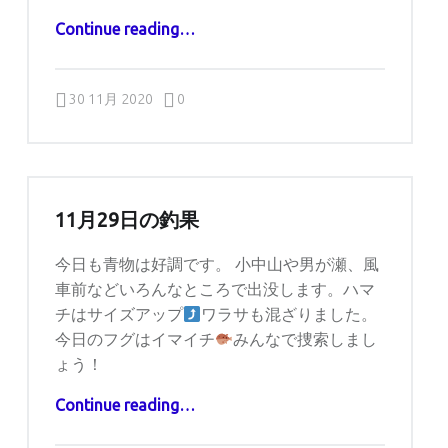
“11月30日の釣果”
Continue reading
…
Comments:
Posted on:
Written by:
Comments:
captains
30 11月 2020
0
11月29日の釣果
今日も青物は好調です。 小中山や男が瀬、風
車前などいろんなところで出没します。ハマ
チはサイズアップ
ワラサも混ざりました。
今日のフグはイマイチ
みんなで捜索しまし
ょう！
“11月29日の釣果”
Continue reading
…