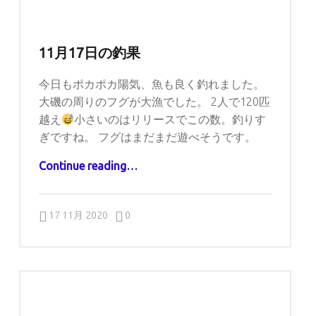
11月17日の釣果
今日もポカポカ陽気、魚も良く釣れました。
大磯の周りのフグが大漁でした。 2人で120匹
越え
小さいのはリリースでこの数。釣りす
ぎですね。 フグはまだまだ遊べそうです。
“11月17日の釣果”
Continue reading
…
Comments:
Posted on:
Written by:
Comments:
captains
17 11月 2020
0