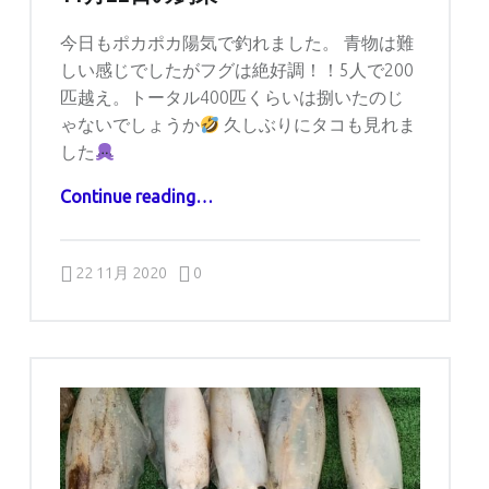
今日もポカポカ陽気で釣れました。 青物は難
しい感じでしたがフグは絶好調！！5人で200
匹越え。トータル400匹くらいは捌いたのじ
ゃないでしょうか
久しぶりにタコも見れま
した
“11月22日の釣果”
Continue reading
…
Comments:
Posted on:
Written by:
Comments:
captains
22 11月 2020
0