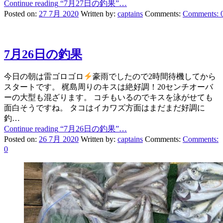
Continue reading
“7月27日の釣果”
…
Posted on:
27 7月 2020
Written by:
captains
Comments:
Comments:
7月26日の釣果
今日の朝は雷ゴロゴロ
豪雨でしたので2時間待機してから
スタートです。 梶島周りのキスは絶好調！20センチオーバ
ーの大型も混ざります。 コチもいるのでキスを泳がせても
面白そうですね。 タコはイカワズ方面はまだまだ好調に
釣…
Continue reading
“7月26日の釣果”
…
Posted on:
26 7月 2020
Written by:
captains
Comments:
Comments:
0