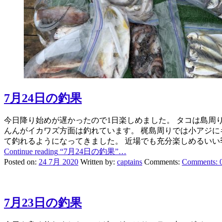
7月24日の釣果
今日降り始めが遅かったので1日楽しめました。 タコは島周
んんがイカワズ方面は釣れています。 梶島周りでは小アジに
て釣れるようになってきました。 近場でも充分楽しめるいい
Continue reading
“7月24日の釣果”
…
Posted on:
24 7月 2020
Written by:
captains
Comments:
Comments:
7月23日の釣果