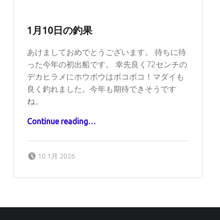
1月10日の釣果
あけましておめでとうございます。 待ちに待
った今年の初出船です。 幸先良く72センチの
デカヒラメにホウボウはボコボコ！マダイも
良く釣れました。今年も期待できそうです
ね。
“1月10日の釣果”
Continue reading
…
Posted on:
Written by:
captains
10 1月 2026