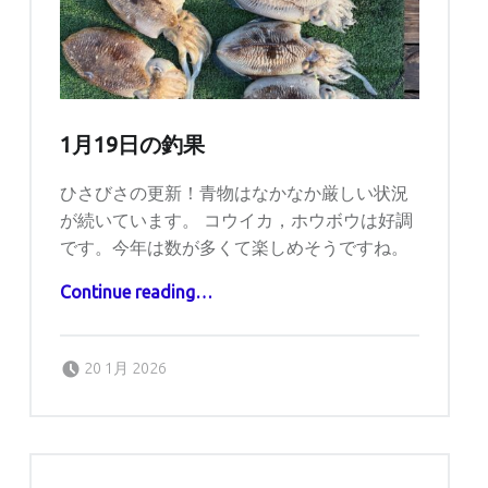
1月19日の釣果
ひさびさの更新！青物はなかなか厳しい状況
が続いています。 コウイカ，ホウボウは好調
です。今年は数が多くて楽しめそうですね。
“1月19日の釣果”
Continue reading
…
Posted on:
Written by:
captains
20 1月 2026