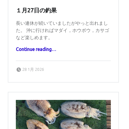
１月27日の釣果
長い連休が続いていましたがやっと出れまし
た。 沖に行ければマダイ，ホウボウ，カサゴ
など楽しめます。
“１月27日の釣果”
Continue reading
…
Posted on:
Written by:
captains
28 1月 2026