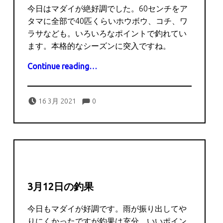
今日はマダイが絶好調でした。60センチをア
タマに全部で40匹くらいホウボウ、コチ、ワ
ラサなども。いろいろなポイントで釣れてい
ます。本格的なシーズンに突入ですね。
“3月16日の釣果”
Continue reading
…
Comments:
Posted on:
Written by:
Comments:
captains
16 3月 2021
0
3月12日の釣果
今日もマダイが好調です。雨が振り出してや
りにくかったですが釣果は充分。いいポイン