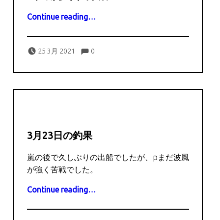
“3月25日の釣果”
Continue reading
…
Comments:
Posted on:
Written by:
Comments:
captains
25 3月 2021
0
3月23日の釣果
嵐の後で久しぶりの出船でしたが、pまだ波風
が強く苦戦でした。
“3月23日の釣果”
Continue reading
…
Comments:
Posted on:
Written by: