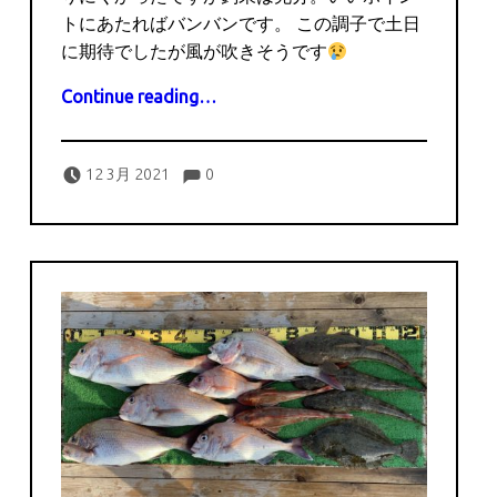
トにあたればバンバンです。 この調子で土日
に期待でしたが風が吹きそうです
“3月12日の釣果”
Continue reading
…
Comments:
Posted on:
Written by:
Comments:
captains
12 3月 2021
0