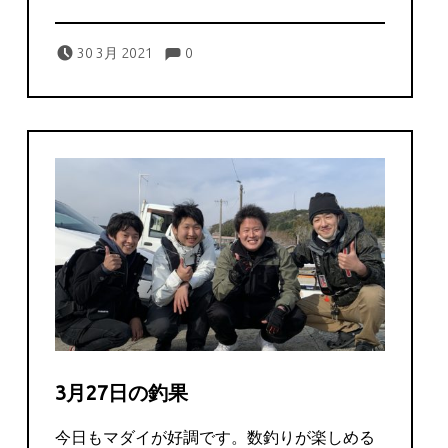
Comments:
Posted on:
Written by:
Comments:
captains
30 3月 2021
0
3月27日の釣果
今日もマダイが好調です。数釣りが楽しめる