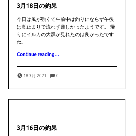
3月18日の釣果
今日は風が強くて午前中は釣りにならず午後
は潮止まりで流れず難しかったようです。 帰
りにイルカの大群が見れたのは良かったです
ね。
“3月18日の釣果”
Continue reading
…
Comments:
Posted on:
Written by:
Comments:
captains
18 3月 2021
0
3月16日の釣果