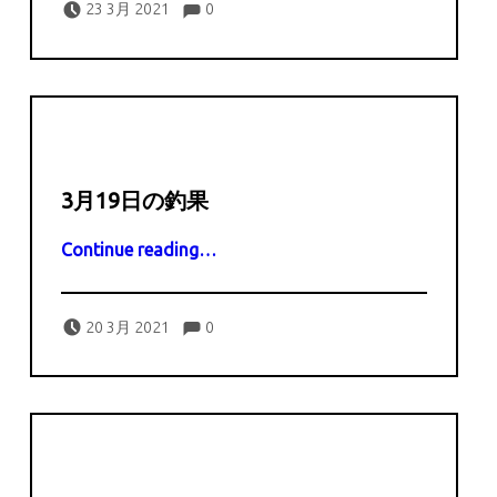
Comments:
captains
23 3月 2021
0
3月19日の釣果
“3月19日の釣果”
Continue reading
…
Comments:
Posted on:
Written by:
Comments:
captains
20 3月 2021
0