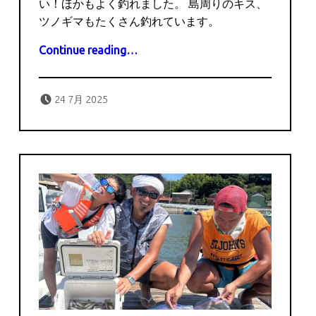
い！ほかもよく釣れました。 島周りのキス、
ツノギマもたくさん釣れています。
“7月24日の釣果”
Continue reading
…
Posted on:
Written by:
captains
24 7月 2025