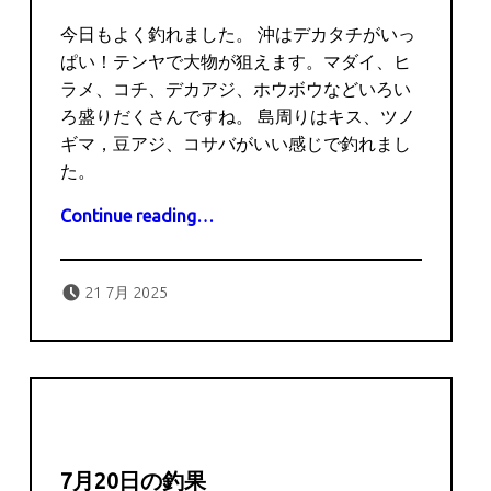
今日もよく釣れました。 沖はデカタチがいっ
ぱい！テンヤで大物が狙えます。マダイ、ヒ
ラメ、コチ、デカアジ、ホウボウなどいろい
ろ盛りだくさんですね。 島周りはキス、ツノ
ギマ，豆アジ、コサバがいい感じで釣れまし
た。
“7月21日の釣果”
Continue reading
…
Posted on:
Written by:
captains
21 7月 2025
7月20日の釣果