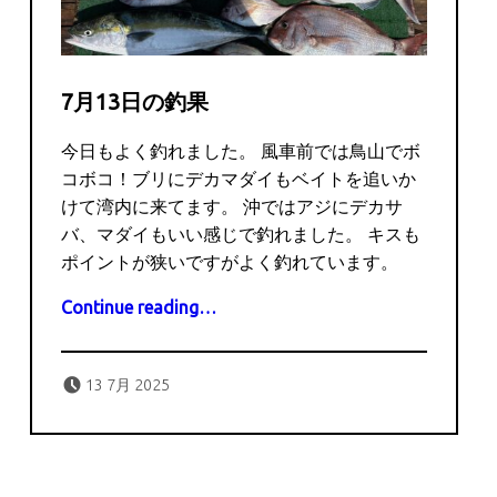
7月13日の釣果
今日もよく釣れました。 風車前では鳥山でボ
コボコ！ブリにデカマダイもベイトを追いか
けて湾内に来てます。 沖ではアジにデカサ
バ、マダイもいい感じで釣れました。 キスも
ポイントが狭いですがよく釣れています。
“7月13日の釣果”
Continue reading
…
Posted on:
Written by:
captains
13 7月 2025