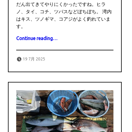
だん出てきてやりにくかったですね。ヒラ
ノ、タイ、コチ、ツバスなどぼちぼち。 湾内
はキス、ツノギマ、コアジがよく釣れていま
す。
“7月19日の釣果”
Continue reading
…
Posted on:
Written by:
captains
19 7月 2025