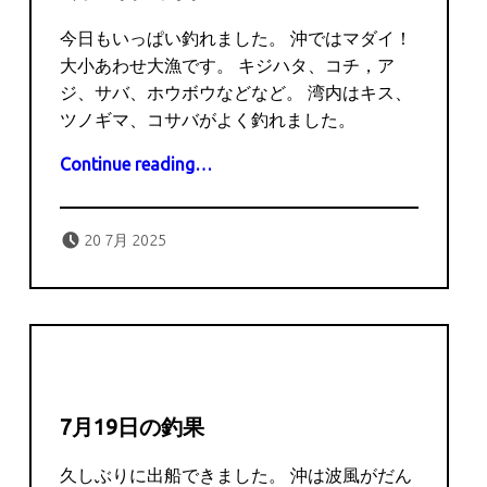
今日もいっぱい釣れました。 沖ではマダイ！
大小あわせ大漁です。 キジハタ、コチ，ア
ジ、サバ、ホウボウなどなど。 湾内はキス、
ツノギマ、コサバがよく釣れました。
“7月20日の釣果”
Continue reading
…
Posted on:
Written by:
captains
20 7月 2025
7月19日の釣果
久しぶりに出船できました。 沖は波風がだん