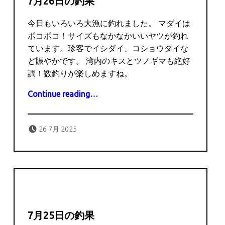
7月26日の釣果
今日もいろいろ大漁に釣れました。 マダイは
ボコボコ！サイズもなかなかいいヤツが釣れ
ています。珍客でイシダイ、コショウダイな
ど賑やかです。 湾内のキスとツノギマも絶好
調！数釣りが楽しめますね。
“7月26日の釣果”
Continue reading
…
Posted on:
Written by:
captains
26 7月 2025
7月25日の釣果