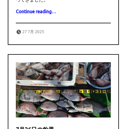
“7月27日の釣果”
Continue reading
…
Posted on:
Written by:
captains
27 7月 2025