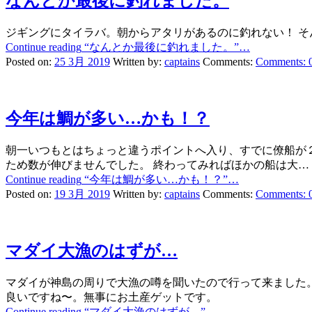
なんとか最後に釣れました。
ジギングにタイラバ。朝からアタリがあるのに釣れない！ 
Continue reading
“なんとか最後に釣れました。”
…
Posted on:
25 3月 2019
Written by:
captains
Comments:
Comments:
今年は鯛が多い…かも！？
朝一いつもとはちょっと違うポイントへ入り、すでに僚船が
ため数が伸びませんでした。 終わってみればほかの船は大…
Continue reading
“今年は鯛が多い…かも！？”
…
Posted on:
19 3月 2019
Written by:
captains
Comments:
Comments:
マダイ大漁のはずが…
マダイが神島の周りで大漁の噂を聞いたので行って来ました。
良いですね〜。無事にお土産ゲットです。
Continue reading
“マダイ大漁のはずが…”
…