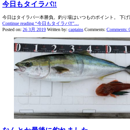
今日もタイラバ‼︎
今日はタイラバ一本勝負。釣り場はいつものポイント。 下げ
Continue reading
“今日もタイラバ‼︎”
…
Posted on:
26 3月 2019
Written by:
captains
Comments:
Comments: