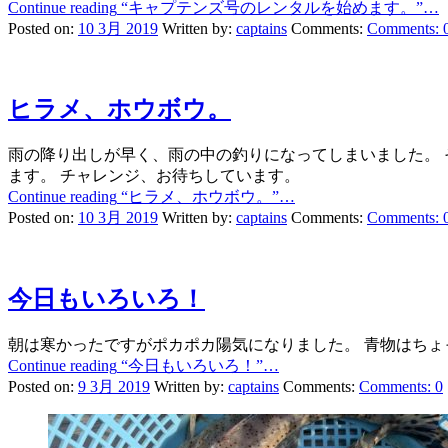
Continue reading
“キャプテンズ号のレンタルを始めます。”
…
Posted on:
10 3月 2019
Written by:
captains
Comments:
Comments:
ヒラメ、ホウボウ。
雨の降り出しが早く、雨の中の釣りになってしまいました。 
ます。 チャレンジ、お待ちしています。
Continue reading
“ヒラメ、ホウボウ。”
…
Posted on:
10 3月 2019
Written by:
captains
Comments:
Comments:
今日もいろいろ！
朝は寒かったですがポカポカ陽気になりました。 青物はちょ
Continue reading
“今日もいろいろ！”
…
Posted on:
9 3月 2019
Written by:
captains
Comments:
Comments:
0