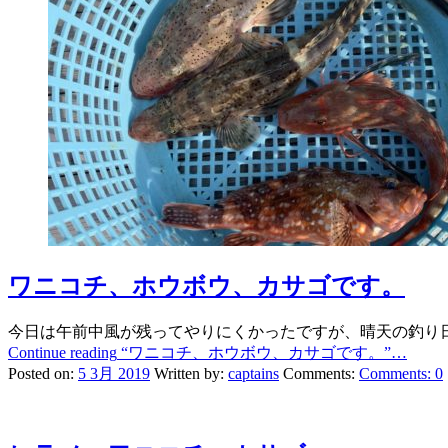
ワニコチ、ホウボウ、カサゴです。
今日は午前中風が残ってやりにくかったですが、晴天の釣り日
Continue reading
“ワニコチ、ホウボウ、カサゴです。”
…
Posted on:
5 3月 2019
Written by:
captains
Comments:
Comments:
0