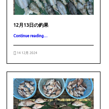
12月13日の釣果
“12月13日の釣果”
Continue reading
…
Posted on:
Written by:
captains
14 12月 2024