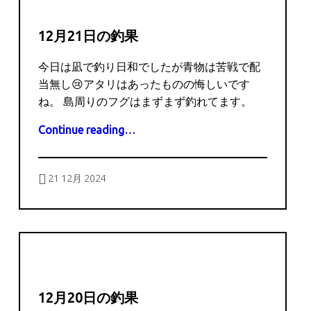
12月21日の釣果
今日は凪で釣り日和でしたが青物は苦戦で配
当無し😢アタリはあったものの悔しいです
ね。 島周りのフグはまずまず釣れてます。
“12月21日の釣果”
Continue reading
…
Posted on:
Written by:
captains
21 12月 2024
12月20日の釣果