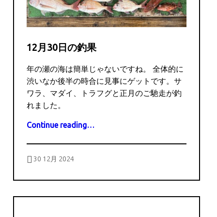
12月30日の釣果
年の瀬の海は簡単じゃないですね。 全体的に
渋いなか後半の時合に見事にゲットです。サ
ワラ、マダイ、トラフグと正月のご馳走が釣
れました。
“12月30日の釣果”
Continue reading
…
Posted on:
Written by:
captains
30 12月 2024