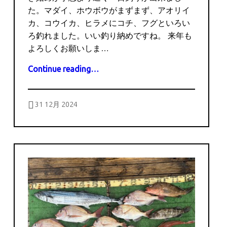
た。マダイ、ホウボウがまずまず、アオリイ
カ、コウイカ、ヒラメにコチ、フグといろい
ろ釣れました。いい釣り納めですね。 来年も
よろしくお願いしま…
“12月31日の釣果”
Continue reading
…
Posted on:
Written by:
captains
31 12月 2024