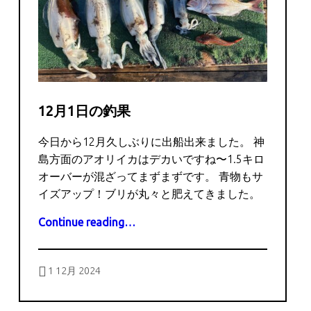
12月1日の釣果
今日から12月久しぶりに出船出来ました。 神
島方面のアオリイカはデカいですね〜1.5キロ
オーバーが混ざってまずまずです。 青物もサ
イズアップ！ブリが丸々と肥えてきました。
“12月1日の釣果”
Continue reading
…
Posted on:
Written by:
captains
1 12月 2024