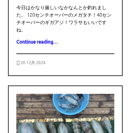
今日はかなり厳しいなかなんとか釣れまし
た。 120センチオーバーのメガタチ！40セン
チオーバーのギガアジ！ワラサもいいです
ね。
“12月20日の釣果”
Continue reading
…
Posted on:
Written by:
captains
20 12月 2024