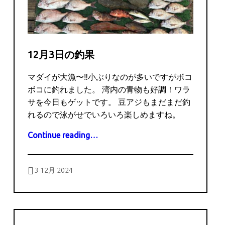
12月3日の釣果
マダイが大漁〜‼️小ぶりなのが多いですがボコ
ボコに釣れました。 湾内の青物も好調！ワラ
サを今日もゲットです。 豆アジもまだまだ釣
れるので泳がせでいろいろ楽しめますね。
“12月3日の釣果”
Continue reading
…
Posted on:
Written by:
captains
3 12月 2024