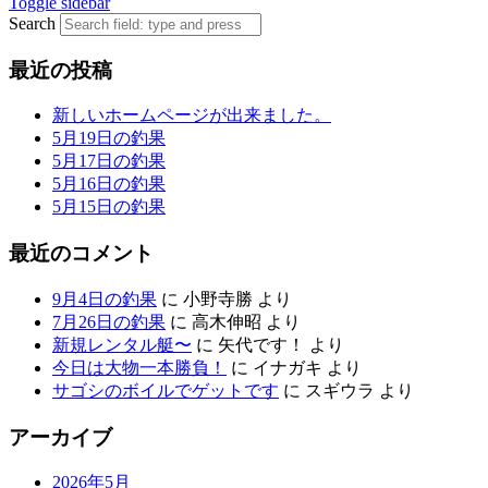
Toggle sidebar
Search
最近の投稿
新しいホームページが出来ました。
5月19日の釣果
5月17日の釣果
5月16日の釣果
5月15日の釣果
最近のコメント
9月4日の釣果
に
小野寺勝
より
7月26日の釣果
に
高木伸昭
より
新規レンタル艇〜
に
矢代です！
より
今日は大物一本勝負！
に
イナガキ
より
サゴシのボイルでゲットです
に
スギウラ
より
アーカイブ
2026年5月