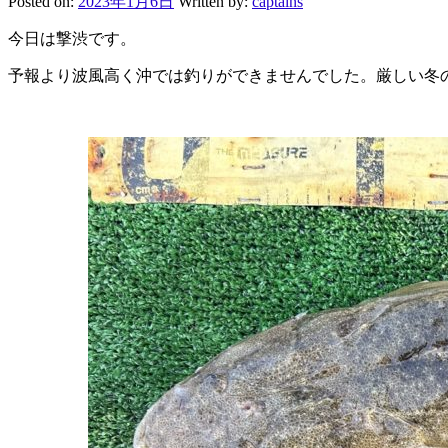
Posted on:
2023年1月6日
Written by:
captains
今日は撃渋です。
予報より波風高く沖では釣りができませんでした。厳しい冬の