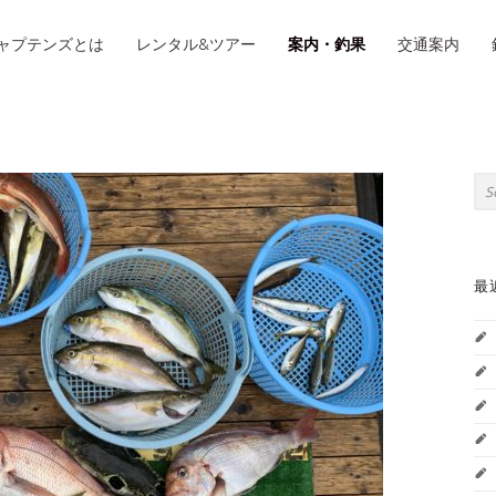
IMARY MENU
ャプテンズとは
レンタル&ツアー
案内・釣果
交通案内
S
Sea
最