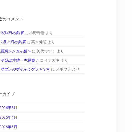
近のコメント
9月4日の釣果
に
小野寺勝
より
7月26日の釣果
に
高木伸昭
より
新規レンタル艇〜
に
矢代です！
より
今日は大物一本勝負！
に
イナガキ
より
サゴシのボイルでゲットです
に
スギウラ
より
ーカイブ
2026年5月
2026年4月
2026年3月