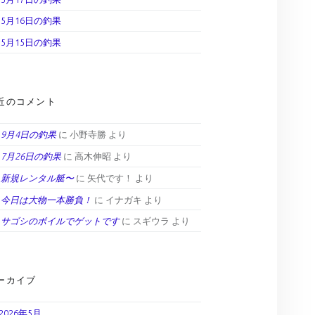
5月16日の釣果
5月15日の釣果
近のコメント
9月4日の釣果
に
小野寺勝
より
7月26日の釣果
に
高木伸昭
より
新規レンタル艇〜
に
矢代です！
より
今日は大物一本勝負！
に
イナガキ
より
サゴシのボイルでゲットです
に
スギウラ
より
ーカイブ
2026年5月