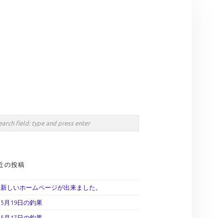
Search
IDEBAR
rch
近の投稿
新しいホームページが出来ました。
5月19日の釣果
5月17日の釣果