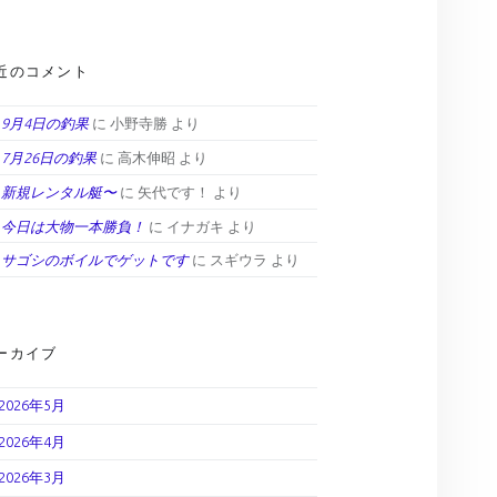
近のコメント
9月4日の釣果
に
小野寺勝
より
7月26日の釣果
に
高木伸昭
より
新規レンタル艇〜
に
矢代です！
より
今日は大物一本勝負！
に
イナガキ
より
サゴシのボイルでゲットです
に
スギウラ
より
ーカイブ
2026年5月
2026年4月
2026年3月