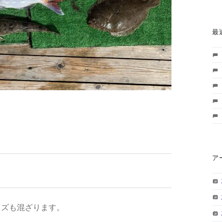
最
ア
イズも混ざります。