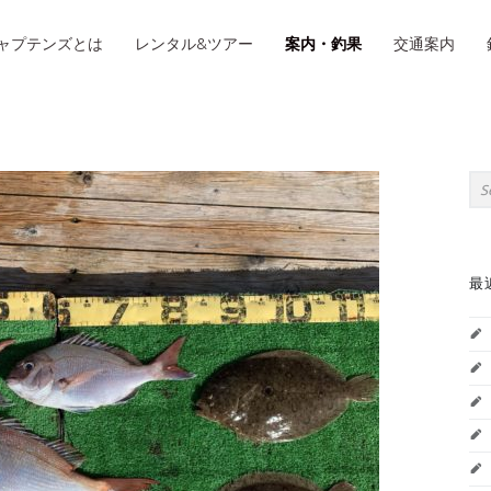
IMARY MENU
ャプテンズとは
レンタル&ツアー
案内・釣果
交通案内
S
Sea
最