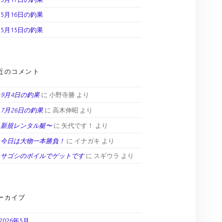
5月16日の釣果
5月15日の釣果
近のコメント
9月4日の釣果
に
小野寺勝
より
7月26日の釣果
に
高木伸昭
より
新規レンタル艇〜
に
矢代です！
より
今日は大物一本勝負！
に
イナガキ
より
サゴシのボイルでゲットです
に
スギウラ
より
ーカイブ
2026年5月