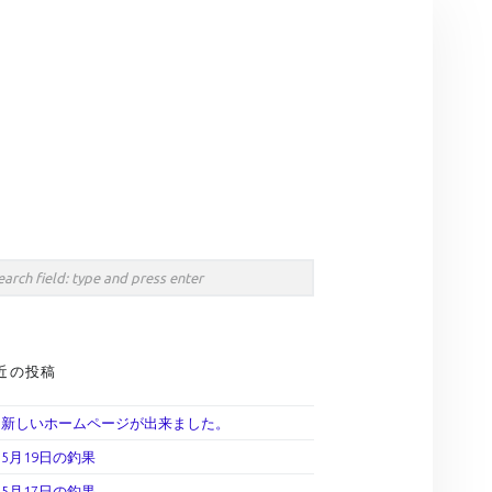
Search
IDEBAR
rch
近の投稿
新しいホームページが出来ました。
5月19日の釣果
5月17日の釣果