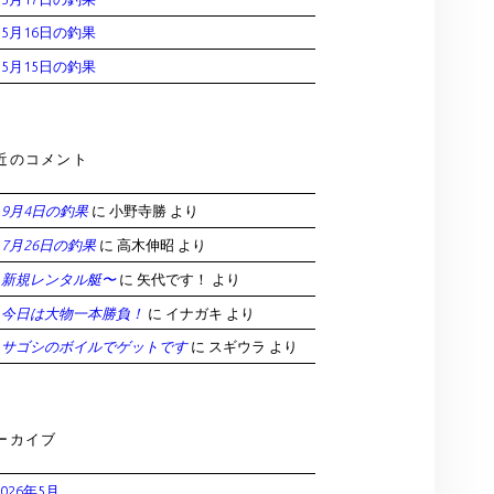
5月16日の釣果
5月15日の釣果
近のコメント
9月4日の釣果
に
小野寺勝
より
7月26日の釣果
に
高木伸昭
より
新規レンタル艇〜
に
矢代です！
より
今日は大物一本勝負！
に
イナガキ
より
サゴシのボイルでゲットです
に
スギウラ
より
ーカイブ
2026年5月