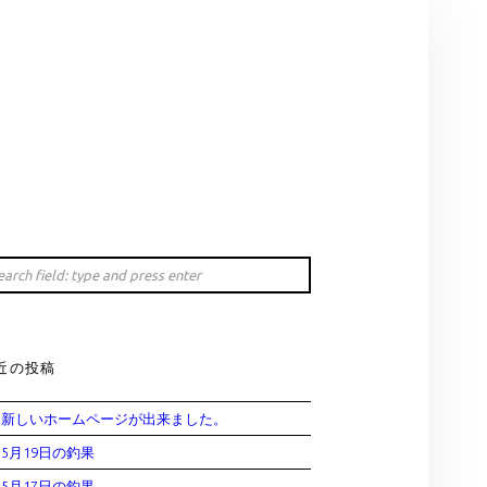
earch
IDEBAR
rch
近の投稿
新しいホームページが出来ました。
5月19日の釣果
5月17日の釣果