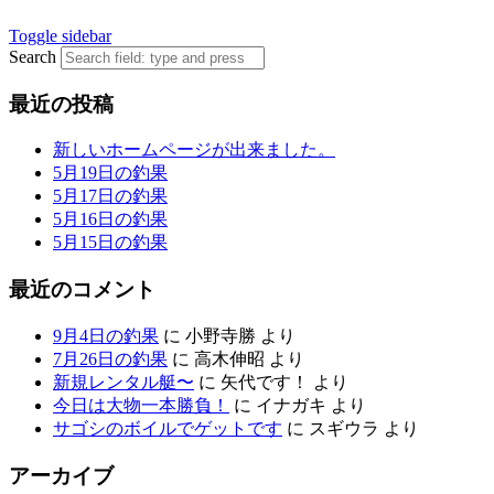
Toggle sidebar
Search
最近の投稿
新しいホームページが出来ました。
5月19日の釣果
5月17日の釣果
5月16日の釣果
5月15日の釣果
最近のコメント
9月4日の釣果
に
小野寺勝
より
7月26日の釣果
に
高木伸昭
より
新規レンタル艇〜
に
矢代です！
より
今日は大物一本勝負！
に
イナガキ
より
サゴシのボイルでゲットです
に
スギウラ
より
アーカイブ