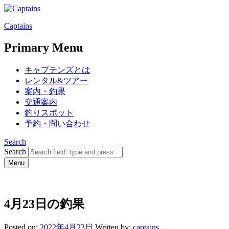
Captains
Primary Menu
キャプテンズとは
レンタル&ツアー
案内・釣果
交通案内
釣りスポット
予約・問い合わせ
Search
Search
Menu
4月23日の釣果
Posted on:
2022年4月23日
Written by:
captains