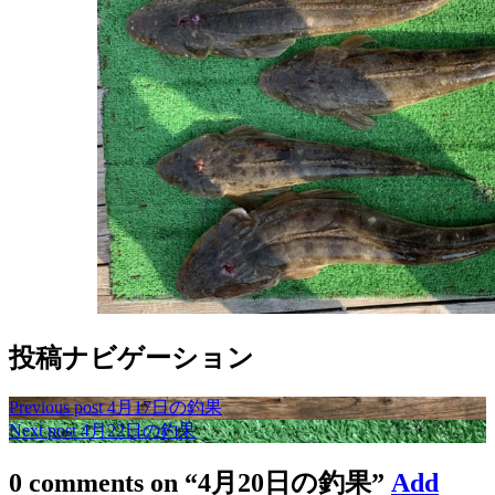
投稿ナビゲーション
Previous post
4月17日の釣果
Next post
4月22日の釣果
0 comments on “
4月20日の釣果
”
Add