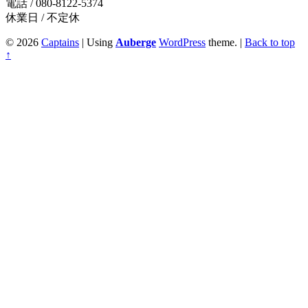
電話 / 080-8122-5374
休業日 / 不定休
© 2026
Captains
|
Using
Auberge
WordPress
theme.
|
Back to top
↑