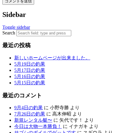
Sidebar
Toggle sidebar
Search
最近の投稿
新しいホームページが出来ました。
5月19日の釣果
5月17日の釣果
5月16日の釣果
5月15日の釣果
最近のコメント
9月4日の釣果
に
小野寺勝
より
7月26日の釣果
に
高木伸昭
より
新規レンタル艇〜
に
矢代です！
より
今日は大物一本勝負！
に
イナガキ
より
サゴシのボイルでゲットです
に
スギウラ
より