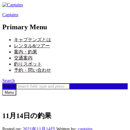
Captains
Primary Menu
キャプテンズとは
レンタル&ツアー
案内・釣果
交通案内
釣りスポット
予約・問い合わせ
Search
Search
Menu
11月14日の釣果
Posted on:
2021年11月14日
Written by:
captains