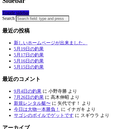
Sidebar
Toggle sidebar
Search
最近の投稿
新しいホームページが出来ました。
5月19日の釣果
5月17日の釣果
5月16日の釣果
5月15日の釣果
最近のコメント
9月4日の釣果
に
小野寺勝
より
7月26日の釣果
に
高木伸昭
より
新規レンタル艇〜
に
矢代です！
より
今日は大物一本勝負！
に
イナガキ
より
サゴシのボイルでゲットです
に
スギウラ
より
アーカイブ