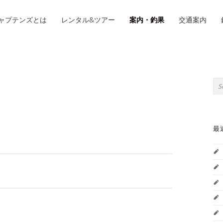
IMARY MENU
ャプテンズとは
レンタル&ツアー
案内・釣果
交通案内
S
Sea
最