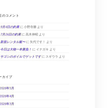
近のコメント
9月4日の釣果
に
小野寺勝
より
7月26日の釣果
に
高木伸昭
より
新規レンタル艇〜
に
矢代です！
より
今日は大物一本勝負！
に
イナガキ
より
サゴシのボイルでゲットです
に
スギウラ
より
ーカイブ
2026年5月
2026年4月
2026年3月