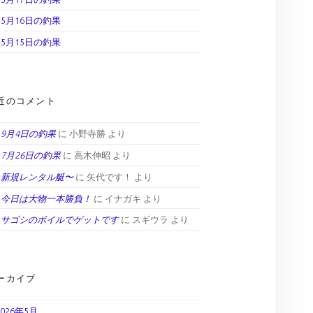
5月16日の釣果
5月15日の釣果
近のコメント
9月4日の釣果
に
小野寺勝
より
7月26日の釣果
に
高木伸昭
より
新規レンタル艇〜
に
矢代です！
より
今日は大物一本勝負！
に
イナガキ
より
サゴシのボイルでゲットです
に
スギウラ
より
ーカイブ
2026年5月