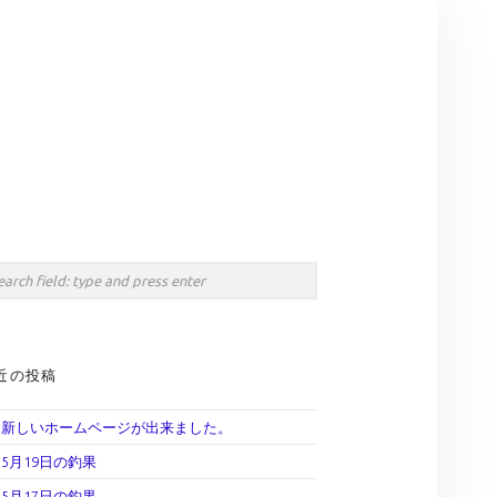
earch
IDEBAR
rch
近の投稿
新しいホームページが出来ました。
5月19日の釣果
5月17日の釣果