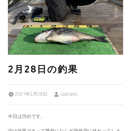
2月28日の釣果
Posted on:
Written by:
2021年2月28日
captains
今日は渋めです。
沖は波風であって勝負にならず😅低調に終わってしま