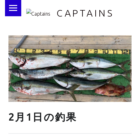
PRIMARY MENU
CAPTAINS
2月1日の釣果
Posted on:
Written by: