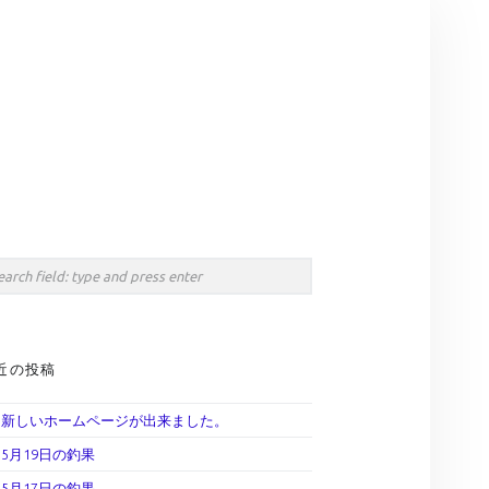
Search
IDEBAR
rch
近の投稿
新しいホームページが出来ました。
5月19日の釣果
5月17日の釣果