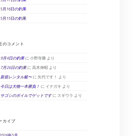
5月16日の釣果
5月15日の釣果
近のコメント
9月4日の釣果
に
小野寺勝
より
7月26日の釣果
に
高木伸昭
より
新規レンタル艇〜
に
矢代です！
より
今日は大物一本勝負！
に
イナガキ
より
サゴシのボイルでゲットです
に
スギウラ
より
ーカイブ
2026年5月