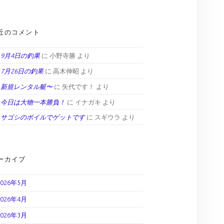
近のコメント
9月4日の釣果
に
小野寺勝
より
7月26日の釣果
に
高木伸昭
より
新規レンタル艇〜
に
矢代です！
より
今日は大物一本勝負！
に
イナガキ
より
サゴシのボイルでゲットです
に
スギウラ
より
ーカイブ
2026年5月
2026年4月
2026年3月