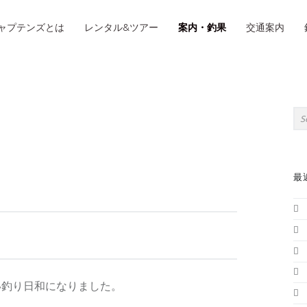
IMARY MENU
ャプテンズとは
レンタル&ツアー
案内・釣果
交通案内
S
Sea
最
い釣り日和になりました。