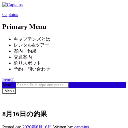
Captains
Primary Menu
キャプテンズとは
レンタル&ツアー
案内・釣果
交通案内
釣りスポット
予約・問い合わせ
Search
Search
Menu
8月16日の釣果
Posted on:
2020年8月16日
Written by:
captains