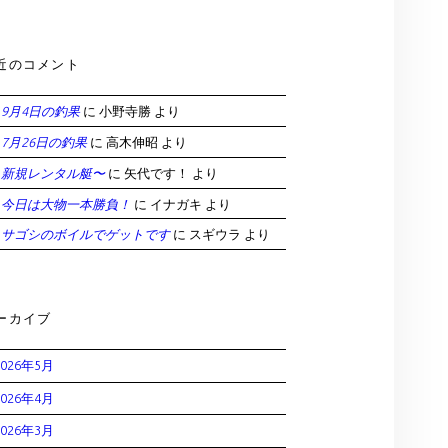
近のコメント
9月4日の釣果
に
小野寺勝
より
7月26日の釣果
に
高木伸昭
より
新規レンタル艇〜
に
矢代です！
より
今日は大物一本勝負！
に
イナガキ
より
サゴシのボイルでゲットです
に
スギウラ
より
ーカイブ
2026年5月
2026年4月
2026年3月