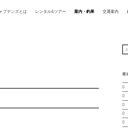
IMARY MENU
ャプテンズとは
レンタル&ツアー
案内・釣果
交通案内
S
Sea
最
。