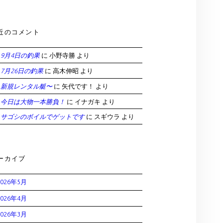
近のコメント
9月4日の釣果
に
小野寺勝
より
7月26日の釣果
に
高木伸昭
より
新規レンタル艇〜
に
矢代です！
より
今日は大物一本勝負！
に
イナガキ
より
サゴシのボイルでゲットです
に
スギウラ
より
ーカイブ
2026年5月
2026年4月
2026年3月