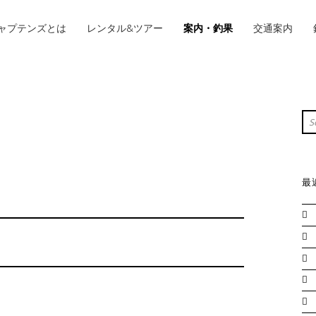
IMARY MENU
ャプテンズとは
レンタル&ツアー
案内・釣果
交通案内
S
Sea
最