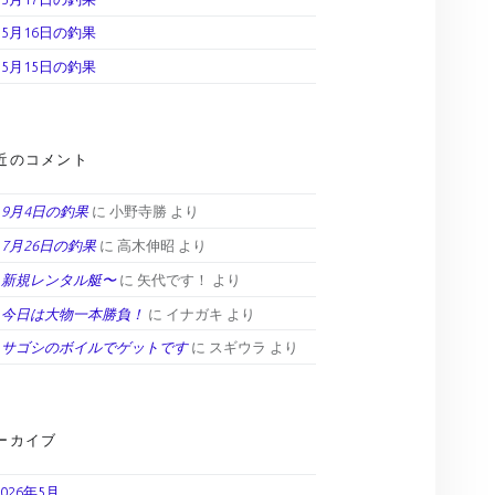
5月16日の釣果
5月15日の釣果
近のコメント
9月4日の釣果
に
小野寺勝
より
7月26日の釣果
に
高木伸昭
より
新規レンタル艇〜
に
矢代です！
より
今日は大物一本勝負！
に
イナガキ
より
サゴシのボイルでゲットです
に
スギウラ
より
ーカイブ
2026年5月