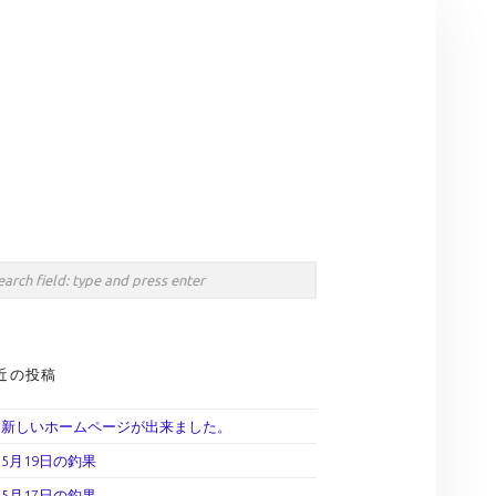
earch
IDEBAR
rch
近の投稿
新しいホームページが出来ました。
5月19日の釣果
5月17日の釣果