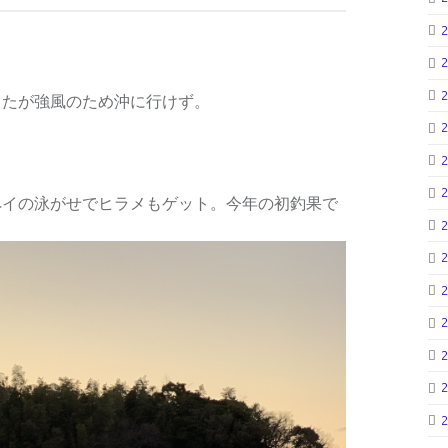
したが強風のため沖に行けず。
ペイの泳がせでヒラメもゲット。今年の初釣果で