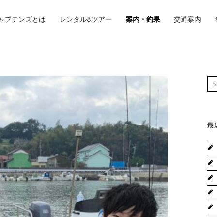
IMARY MENU
ャプテンズとは
レンタル&ツアー
案内・釣果
交通案内
S
Sea
最