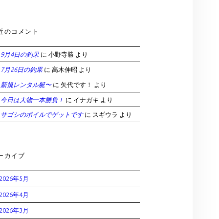
近のコメント
9月4日の釣果
に
小野寺勝
より
7月26日の釣果
に
高木伸昭
より
新規レンタル艇〜
に
矢代です！
より
今日は大物一本勝負！
に
イナガキ
より
サゴシのボイルでゲットです
に
スギウラ
より
ーカイブ
2026年5月
2026年4月
2026年3月