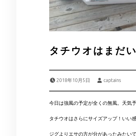
タチウオはまだ
Posted on:
Written by:
2018年10月5日
captains
今日は強風の予定が全くの無風。天気
タチウオはさらにサイズアップ！いい
ジグよりエサの方が分があったみたい