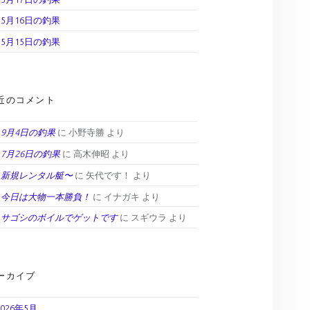
5月16日の釣果
5月15日の釣果
近のコメント
9月4日の釣果
に
小野寺勝
より
7月26日の釣果
に
高木伸昭
より
新規レンタル艇〜
に
矢代です！
より
今日は大物一本勝負！
に
イナガキ
より
サゴシのボイルでゲットです
に
スギウラ
より
ーカイブ
2026年5月