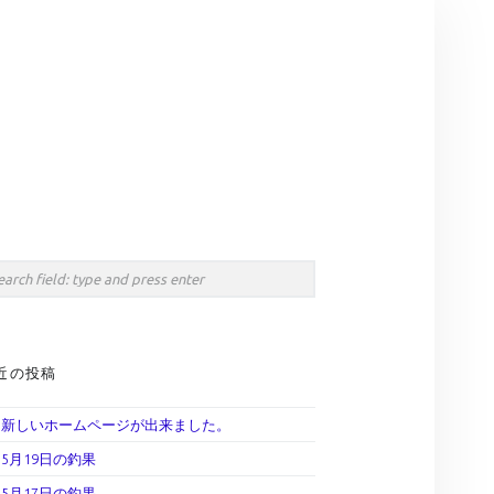
earch
IDEBAR
rch
近の投稿
新しいホームページが出来ました。
5月19日の釣果
5月17日の釣果