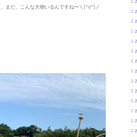
まだ、こんな大物いるんですね〜＼(^o^)／
）