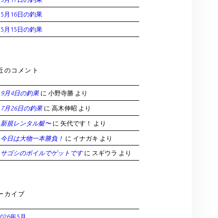
5月16日の釣果
5月15日の釣果
近のコメント
9月4日の釣果
に
小野寺勝
より
7月26日の釣果
に
高木伸昭
より
新規レンタル艇〜
に
矢代です！
より
今日は大物一本勝負！
に
イナガキ
より
サゴシのボイルでゲットです
に
スギウラ
より
ーカイブ
2026年5月