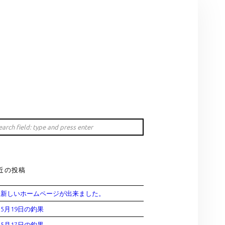
earch
IDEBAR
rch
近の投稿
新しいホームページが出来ました。
5月19日の釣果
5月17日の釣果