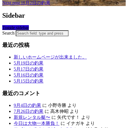
Next post
11月2日の釣果
Sidebar
Toggle sidebar
Search
最近の投稿
新しいホームページが出来ました。
5月19日の釣果
5月17日の釣果
5月16日の釣果
5月15日の釣果
最近のコメント
9月4日の釣果
に
小野寺勝
より
7月26日の釣果
に
高木伸昭
より
新規レンタル艇〜
に
矢代です！
より
今日は大物一本勝負！
に
イナガキ
より