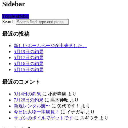
Sidebar
Toggle sidebar
Search
最近の投稿
新しいホームページが出来ました。
5月19日の釣果
5月17日の釣果
5月16日の釣果
5月15日の釣果
最近のコメント
9月4日の釣果
に
小野寺勝
より
7月26日の釣果
に
高木伸昭
より
新規レンタル艇〜
に
矢代です！
より
今日は大物一本勝負！
に
イナガキ
より
サゴシのボイルでゲットです
に
スギウラ
より