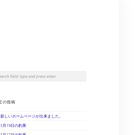
Search
IDEBAR
rch
近の投稿
新しいホームページが出来ました。
5月19日の釣果
5月17日の釣果