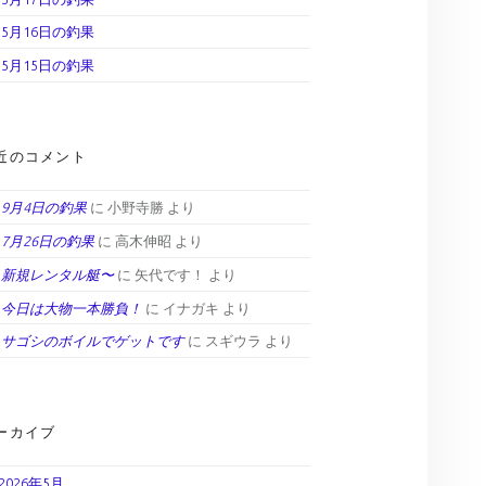
5月16日の釣果
5月15日の釣果
近のコメント
9月4日の釣果
に
小野寺勝
より
7月26日の釣果
に
高木伸昭
より
新規レンタル艇〜
に
矢代です！
より
今日は大物一本勝負！
に
イナガキ
より
サゴシのボイルでゲットです
に
スギウラ
より
ーカイブ
2026年5月