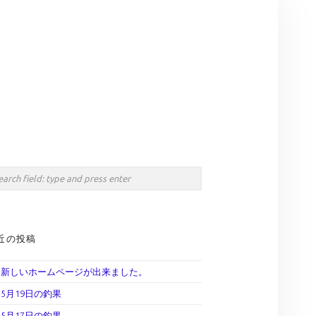
Search
IDEBAR
rch
近の投稿
新しいホームページが出来ました。
5月19日の釣果
5月17日の釣果