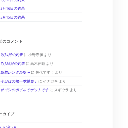
5月16日の釣果
5月15日の釣果
近のコメント
9月4日の釣果
に
小野寺勝
より
7月26日の釣果
に
高木伸昭
より
新規レンタル艇〜
に
矢代です！
より
今日は大物一本勝負！
に
イナガキ
より
サゴシのボイルでゲットです
に
スギウラ
より
ーカイブ
2026年5月