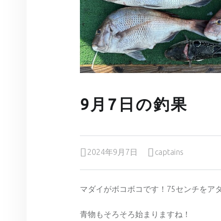
9月7日の釣果
Posted on:
Written by:
2024年9月7日
captains
マダイがボコボコです！75センチをア
青物もそろそろ始まりますね！