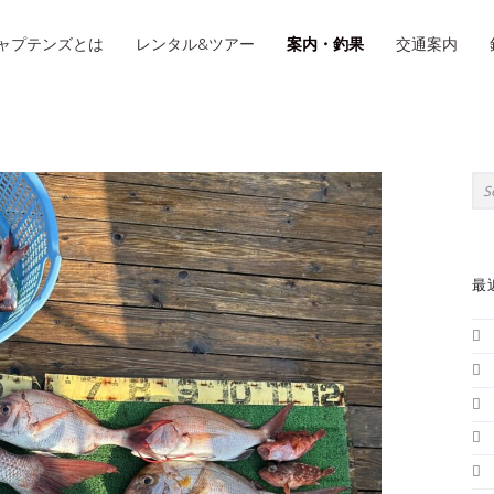
IMARY MENU
ャプテンズとは
レンタル&ツアー
案内・釣果
交通案内
S
Sea
最