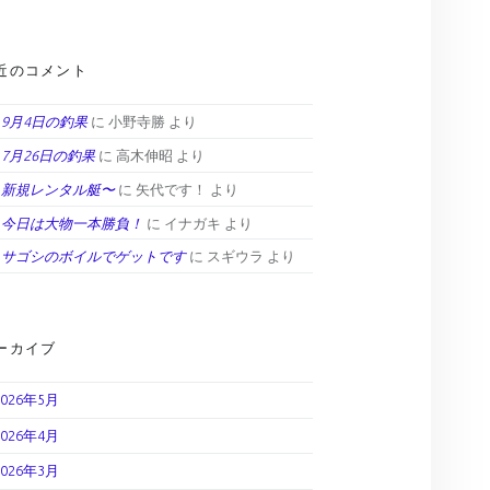
近のコメント
9月4日の釣果
に
小野寺勝
より
7月26日の釣果
に
高木伸昭
より
新規レンタル艇〜
に
矢代です！
より
今日は大物一本勝負！
に
イナガキ
より
サゴシのボイルでゲットです
に
スギウラ
より
ーカイブ
2026年5月
2026年4月
2026年3月