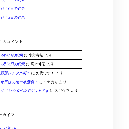
5月16日の釣果
5月15日の釣果
近のコメント
9月4日の釣果
に
小野寺勝
より
7月26日の釣果
に
高木伸昭
より
新規レンタル艇〜
に
矢代です！
より
今日は大物一本勝負！
に
イナガキ
より
サゴシのボイルでゲットです
に
スギウラ
より
ーカイブ
2026年5月