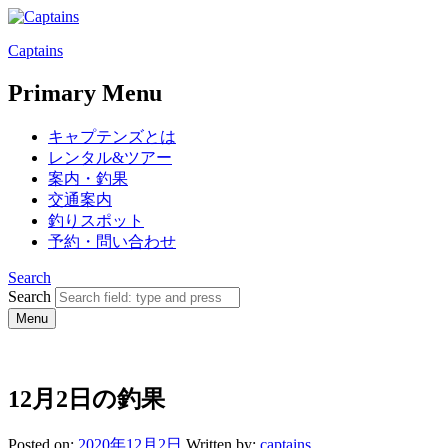
Captains
Primary Menu
キャプテンズとは
レンタル&ツアー
案内・釣果
交通案内
釣りスポット
予約・問い合わせ
Search
Search
Menu
12月2日の釣果
Posted on:
2020年12月2日
Written by:
captains