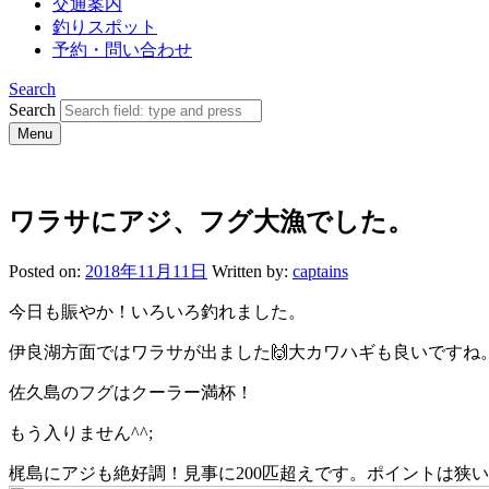
交通案内
釣りスポット
予約・問い合わせ
Search
Search
Menu
ワラサにアジ、フグ大漁でした。
Posted on:
2018年11月11日
Written by:
captains
今日も賑やか！いろいろ釣れました。
伊良湖方面ではワラサが出ました🙌大カワハギも良いですね
佐久島のフグはクーラー満杯！
もう入りません^^;
梶島にアジも絶好調！見事に200匹超えです。ポイントは狭