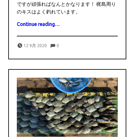
ですが頑張ればなんとかなります！ 梶島周り
のキスはよく釣れています。
“9月12日の釣果”
Continue reading
…
Comments:
Posted on:
Written by:
Comments:
captains
12 9月 2020
0