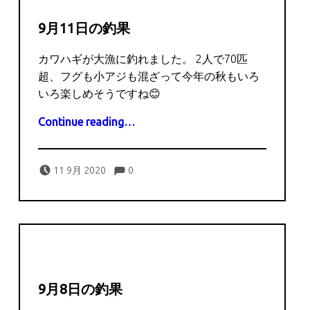
9月11日の釣果
カワハギが大漁に釣れました。 2人で70匹
超、フグも小アジも混ざって今年の秋もいろ
いろ楽しめそうですね😊
“9月11日の釣果”
Continue reading
…
Comments:
Posted on:
Written by:
Comments:
captains
11 9月 2020
0
9月8日の釣果