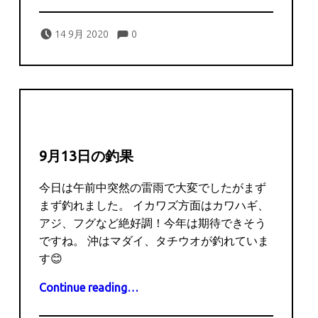
Comments:
Posted on:
Written by:
Comments:
captains
14 9月 2020
0
9月13日の釣果
今日は午前中突然の雷雨で大変でしたがまず
まず釣れました。 イカワズ方面はカワハギ、
アジ、フグなど絶好調！今年は期待できそう
ですね。 沖はマダイ、タチウオが釣れていま
す😊
“9月13日の釣果”
Continue reading
…