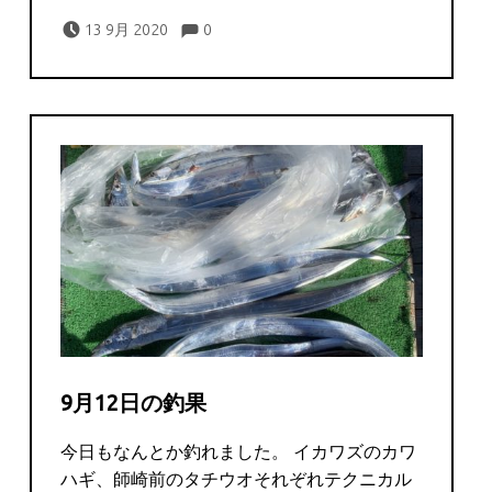
Comments:
Posted on:
Written by:
Comments:
captains
13 9月 2020
0
9月12日の釣果
今日もなんとか釣れました。 イカワズのカワ
ハギ、師崎前のタチウオそれぞれテクニカル