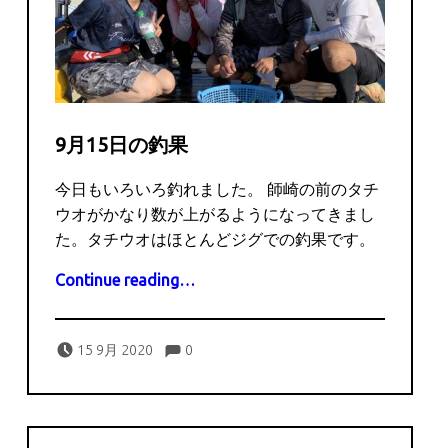
9月15日の釣果
今日もいろいろ釣れました。 師崎の前のタチ
ウオがかなり数が上がるようになってきまし
た。タチウオはほとんどジグでの釣果です。
“9月15日の釣果”
Continue reading
…
Comments:
Posted on:
Written by:
Comments:
captains
15 9月 2020
0