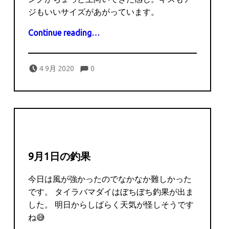
ジもいいサイズがあがっています。
“9月4日の釣果”
Continue reading
…
Comments:
Posted on:
Written by:
Comments:
captains
4 9月 2020
0
9月1日の釣果
今日は風が強かったのでなかなか難しかった
です。 タイラバマダイはぼちぼち釣果が出ま
した。 明日からしばらく天気が怪しそうです
ね😅