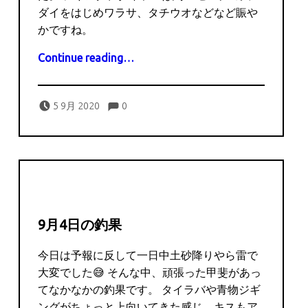
ダイをはじめワラサ、タチウオなどなど賑や
かですね。
“9月5日の釣果”
Continue reading
…
Comments:
Posted on:
Written by:
Comments:
captains
5 9月 2020
0
9月4日の釣果
今日は予報に反して一日中土砂降りやら雷で
大変でした😅 そんな中、頑張った甲斐があっ
てなかなかの釣果です。 タイラバや青物ジギ
ングがちょっと上向いてきた感じ。キスもア